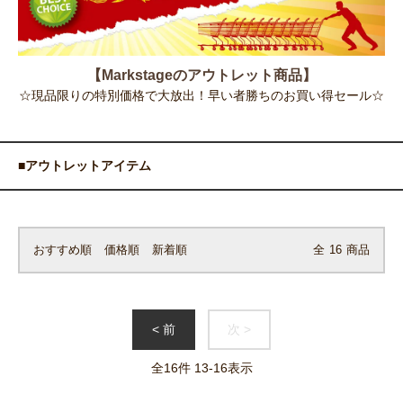
【Markstageのアウトレット商品】
☆現品限りの特別価格で大放出！早い者勝ちのお買い得セール☆
■アウトレットアイテム
おすすめ順
価格順
新着順
全
16
商品
< 前
次 >
全
16
件
13
-
16
表示