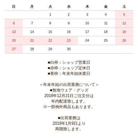
日
月
火
水
木
金
土
1
2
3
4
5
6
7
8
9
10
11
12
13
14
15
16
17
18
19
20
21
22
23
24
25
26
27
28
29
30
■白枠：ショップ営業日
■赤枠：ショップ定休日
■青枠：年末年始休業日
＜年末年始の出荷業務について＞
■無地ウェア・グッズ
2018年12月21日ご注文分は
年内配達致します。
※一部例外商品もあります。
■出荷業務は
2019年1月9日より
再開致します。