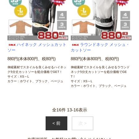
ハイネック メッシュカット
ラウンドネック メッシュ・
ソー
カットソー
880円(本体800円、税80円)
880円(本体800円、税80円)
伸縮素材でスタイルを良くみせるハイネッ
伸縮素材でスタイルを良くみせるラウンド
ク5分丈カットソーを処分価格でGET！
ネック5分丈カットソーを処分価格でGE
サイズ：XS～L
T！
カラー：ホワイト、ブラック、ベージュ
サイズ：XS～L
カラー：ホワイト、ブラック、ベージュ
全
16
件
13
-
16
表示
< 前
次 >