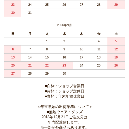
23
24
25
26
27
28
29
30
31
2026年9月
日
月
火
水
木
金
土
1
2
3
4
5
6
7
8
9
10
11
12
13
14
15
16
17
18
19
20
21
22
23
24
25
26
27
28
29
30
■白枠：ショップ営業日
■赤枠：ショップ定休日
■青枠：年末年始休業日
＜年末年始の出荷業務について＞
■無地ウェア・グッズ
2018年12月21日ご注文分は
年内配達致します。
※一部例外商品もあります。