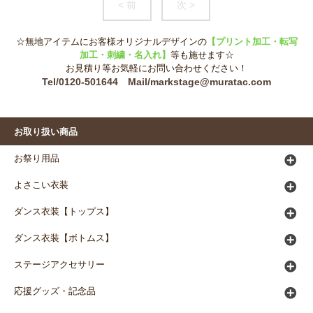
< 前
次 >
☆無地アイテムにお客様オリジナルデザインの
【プリント加工・転写
加工・刺繍・名入れ】
等も施せます☆
お見積り等お気軽にお問い合わせください！
Tel/0120-501644 Mail/markstage@muratac.com
お取り扱い商品
お祭り用品
よさこい衣装
ダンス衣装【トップス】
ダンス衣装【ボトムス】
ステージアクセサリー
応援グッズ・記念品