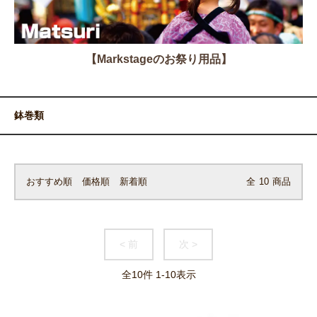
【Markstageのお祭り用品】
鉢巻類
おすすめ順
価格順
新着順
全
10
商品
< 前
次 >
全
10
件
1
-
10
表示