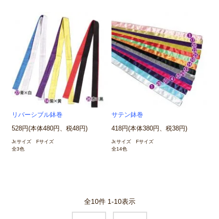
リバーシブル鉢巻
サテン鉢巻
528円(本体480円、税48円)
418円(本体380円、税38円)
Jr.サイズ Fサイズ
Jr.サイズ Fサイズ
全3色
全14色
全
10
件
1
-
10
表示