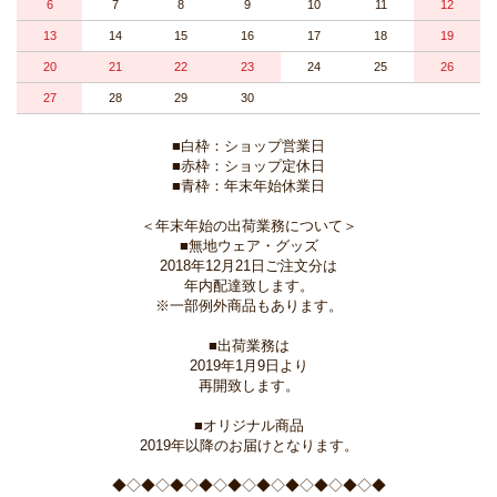
6
7
8
9
10
11
12
13
14
15
16
17
18
19
20
21
22
23
24
25
26
27
28
29
30
■白枠：ショップ営業日
■赤枠：ショップ定休日
■青枠：年末年始休業日
＜年末年始の出荷業務について＞
■無地ウェア・グッズ
2018年12月21日ご注文分は
年内配達致します。
※一部例外商品もあります。
■出荷業務は
2019年1月9日より
再開致します。
■オリジナル商品
2019年以降のお届けとなります。
◆◇◆◇◆◇◆◇◆◇◆◇◆◇◆◇◆◇◆