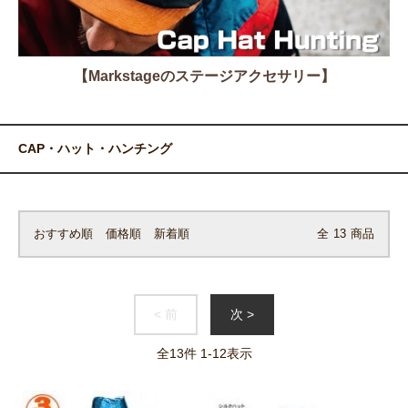
【Markstageのステージアクセサリー】
CAP・ハット・ハンチング
おすすめ順
価格順
新着順
全
13
商品
< 前
次 >
全
13
件
1
-
12
表示