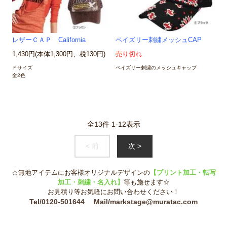
レザーＣＡＰ California
ペイズリー刺繍メッシュCAP
1,430円(本体1,300円、税130円)
売り切れ
Ｆサイズ
ペイズリー刺繍のメッシュキャップ
全2色
全
13
件
1
-
12
表示
< 前
次 >
☆無地アイテムにお客様オリジナルデザインの
【プリント加工・転写
加工・刺繍・名入れ】
等も施せます☆
お見積り等お気軽にお問い合わせください！
Tel/0120-501644 Mail/markstage@muratac.com