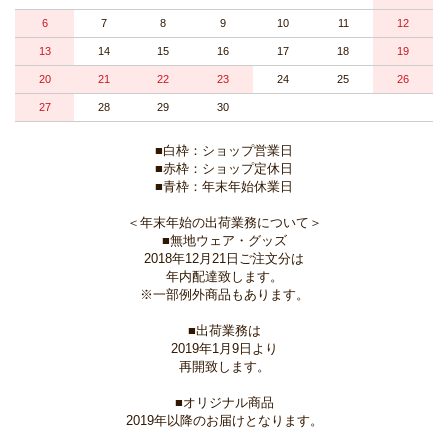
6
7
8
9
10
11
12
13
14
15
16
17
18
19
20
21
22
23
24
25
26
27
28
29
30
■白枠：ショップ営業日
■赤枠：ショップ定休日
■青枠：年末年始休業日
＜年末年始の出荷業務について＞
■無地ウェア・グッズ
2018年12月21日ご注文分は
年内配達致します。
※一部例外商品もあります。
■出荷業務は
2019年1月9日より
再開致します。
■オリジナル商品
2019年以降のお届けとなります。