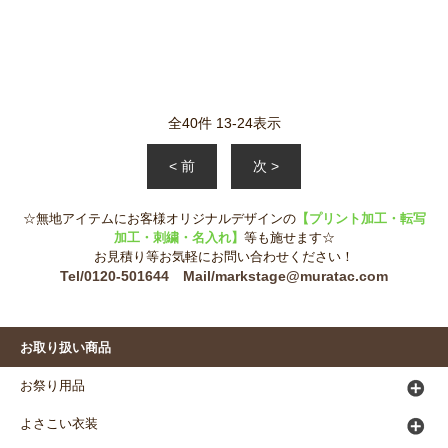
全
40
件
13
-
24
表示
< 前
次 >
☆無地アイテムにお客様オリジナルデザインの
【プリント加工・転写
加工・刺繍・名入れ】
等も施せます☆
お見積り等お気軽にお問い合わせください！
Tel/0120-501644 Mail/markstage@muratac.com
お取り扱い商品
お祭り用品
よさこい衣装