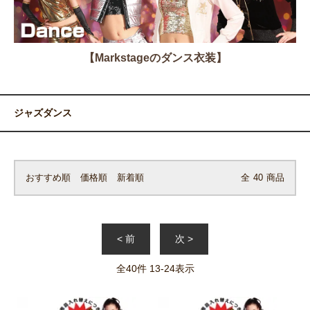
【Markstageのダンス衣装】
ジャズダンス
おすすめ順
価格順
新着順
全
40
商品
< 前
次 >
全
40
件
13
-
24
表示