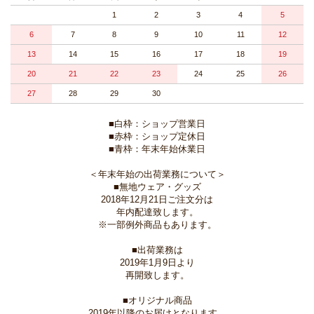
1
2
3
4
5
6
7
8
9
10
11
12
13
14
15
16
17
18
19
20
21
22
23
24
25
26
27
28
29
30
■白枠：ショップ営業日
■赤枠：ショップ定休日
■青枠：年末年始休業日
＜年末年始の出荷業務について＞
■無地ウェア・グッズ
2018年12月21日ご注文分は
年内配達致します。
※一部例外商品もあります。
■出荷業務は
2019年1月9日より
再開致します。
■オリジナル商品
2019年以降のお届けとなります。