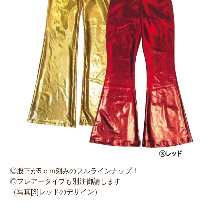
◎股下が5ｃｍ刻みのフルラインナップ！
◎フレアータイプも別注御請します
（写真[3]レッドのデザイン）