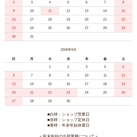
2
3
4
5
6
7
8
9
10
11
12
13
14
15
16
17
18
19
20
21
22
23
24
25
26
27
28
29
30
31
2026年9月
日
月
火
水
木
金
土
1
2
3
4
5
6
7
8
9
10
11
12
13
14
15
16
17
18
19
20
21
22
23
24
25
26
27
28
29
30
■白枠：ショップ営業日
■赤枠：ショップ定休日
■青枠：年末年始休業日
＜年末年始の出荷業務について＞