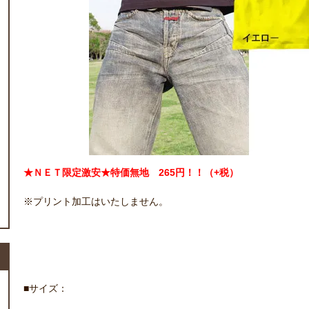
★ＮＥＴ限定激安★特価無地 265円！！（+税）
※プリント加工はいたしません。
■サイズ：