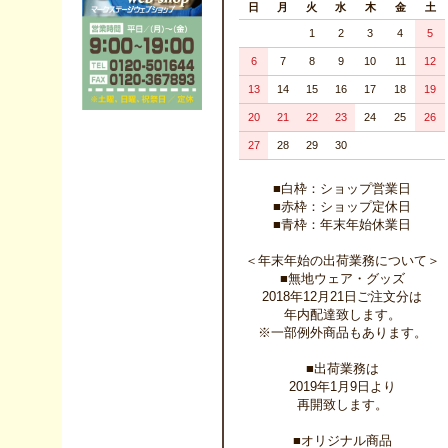
日
月
火
水
木
金
土
1
2
3
4
5
6
7
8
9
10
11
12
13
14
15
16
17
18
19
20
21
22
23
24
25
26
27
28
29
30
■白枠：ショップ営業日
■赤枠：ショップ定休日
■青枠：年末年始休業日
＜年末年始の出荷業務について＞
■無地ウェア・グッズ
2018年12月21日ご注文分は
年内配達致します。
※一部例外商品もあります。
■出荷業務は
2019年1月9日より
再開致します。
■オリジナル商品