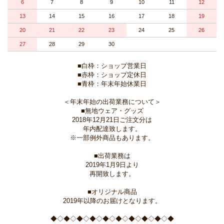
6
7
8
9
10
11
12
13
14
15
16
17
18
19
20
21
22
23
24
25
26
27
28
29
30
■白枠：ショップ営業日
■赤枠：ショップ定休日
■青枠：年末年始休業日
＜年末年始の出荷業務について＞
■無地ウェア・グッズ
2018年12月21日ご注文分は
年内配達致します。
※一部例外商品もあります。
■出荷業務は
2019年1月9日より
再開致します。
■オリジナル商品
2019年以降のお届けとなります。
◆◇◆◇◆◇◆◇◆◇◆◇◆◇◆◇◆◇◆