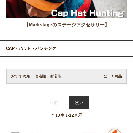
【Markstageのステージアクセサリー】
CAP・ハット・ハンチング
おすすめ順
価格順
新着順
全
13
商品
< 前
次 >
全
13
件
1
-
12
表示