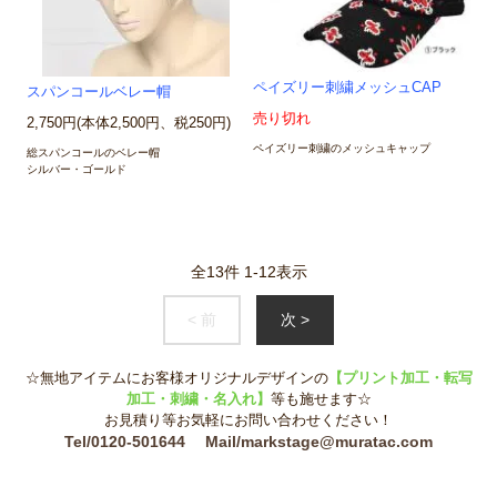
ペイズリー刺繍メッシュCAP
スパンコールベレー帽
売り切れ
2,750円(本体2,500円、税250円)
ペイズリー刺繍のメッシュキャップ
総スパンコールのベレー帽
シルバー・ゴールド
全
13
件
1
-
12
表示
< 前
次 >
☆無地アイテムにお客様オリジナルデザインの
【プリント加工・転写
加工・刺繍・名入れ】
等も施せます☆
お見積り等お気軽にお問い合わせください！
Tel/0120-501644 Mail/markstage@muratac.com